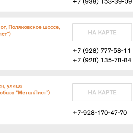
+7 (938) 153-39-09
ог, Поляковское шоссе,
НА КАРТЕ
ст")
+7 (928) 777-58-11
+7 (928) 135-78-84
ск, улица
НА КАРТЕ
обаза "МеталЛист")
+7-928-170-47-70