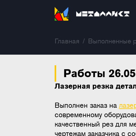
С
Главная
/
Выполненные 
Работы 26.05
Лазерная резка детал
Выполнен заказ на
лазе
современному оборудова
качественный рез для м
чертежам заказчика с с