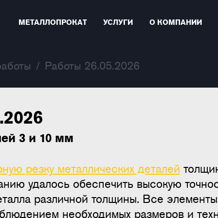
танкоТехЦентр
МЕТАЛЛОПРОКАТ
УСЛУГИ
О КОМПАНИИ
работы
/
Работы 26.05.2026
.2026
ей 3 и 10 мм
рную резку металлических деталей
толщин
нию удалось обеспечить высокую точнос
еталла различной толщины. Все элементы
облюдением необходимых размеров и техн